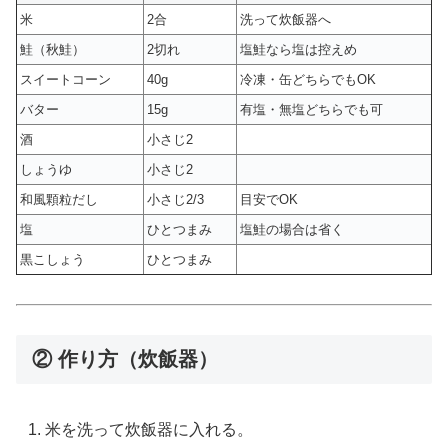
米
2合
洗って炊飯器へ
鮭（秋鮭）
2切れ
塩鮭なら塩は控えめ
スイートコーン
40g
冷凍・缶どちらでもOK
バター
15g
有塩・無塩どちらでも可
酒
小さじ2
しょうゆ
小さじ2
和風顆粒だし
小さじ2/3
目安でOK
塩
ひとつまみ
塩鮭の場合は省く
黒こしょう
ひとつまみ
② 作り方（炊飯器）
米を洗って炊飯器に入れる。