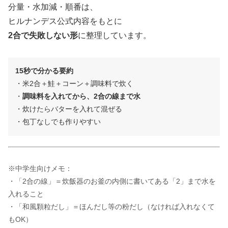
分量・水加減・順番は、
ヒルナンデス公式内容をもとに
2合で失敗しない形
に整理しています。
15秒で分かる要約
・米2合＋鮭＋コーン＋調味料で炊く
・
調味料を入れてから、2合の線まで水
・炊けたらバターを入れて混ぜる
・包丁なしでも作りやすい
※中学生向けメモ：
・「2合の線」＝炊飯器のお釜の内側に書いてある「2」まで水を
入れること
・「和風顆粒だし」＝ほんだし等の粉だし（なければ入れなくて
もOK）