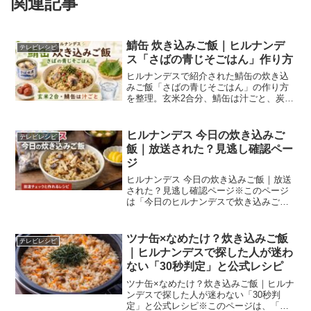
関連記事
鯖缶 炊き込みご飯｜ヒルナンデ
テレビレシピ
ス「さばの青じそごはん」作り方
ヒルナンデスで紹介された鯖缶の炊き込
みご飯「さばの青じそごはん」の作り方
を整理。玄米2合分、鯖缶は汁ごと、炭酸
水は玄米2合の目盛りまでを目安に、材
料・手順・失敗しにくいコツを確認でき
ます。
ヒルナンデス 今日の炊き込みご
テレビレシピ
飯｜放送された？見逃し確認ペー
ジ
ヒルナンデス 今日の炊き込みご飯｜放送
された？見逃し確認ページ※このページ
は「今日のヒルナンデスで炊き込みご飯
をやったか？」を 最短で確認するための
案内ページです。「ヒルナンデス 今日 炊
き込みご飯」で検索している方は、 だい
ツナ缶×なめたけ？炊き込みご飯
テレビレシピ
たい次のどれか...
｜ヒルナンデスで探した人が迷わ
ない「30秒判定」と公式レシピ
ツナ缶×なめたけ？炊き込みご飯｜ヒルナ
ンデスで探した人が迷わない「30秒判
定」と公式レシピ※このページは、「ヒ