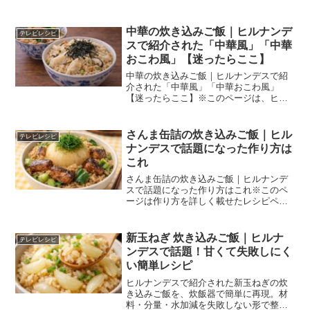
ルナンデスで見たはずの“ツナ缶の炊き込
みご飯”」を今日すぐ作れる形に整理した
確認用まとめです。「ツナ缶 なめたけ 炊
中華の炊き込みご飯｜ヒルナンデ
テレビレシピ
き込みご飯 ヒ...
スで紹介された「中華風」「中華
おこわ風」【迷ったらここ】
中華の炊き込みご飯｜ヒルナンデスで紹
介された「中華風」「中華おこわ風」
【迷ったらここ】※このページは、ヒル
ナンデス公式に掲載された「中華系の炊
き込みご飯」を、あとから作れるように
迷わない順で整理した確認用まとめで
さんま缶詰の炊き込みご飯｜ヒル
テレビレシピ
す。「中華 炊き込みご飯 ヒ...
ナンデスで話題になった作り方は
これ
さんま缶詰の炊き込みご飯｜ヒルナンデ
スで話題になった作り方はこれ※このペ
ージは作り方を詳しく載せたレシピペー
ジではありません。ヒルナンデスで見た
内容を思い出し、正しいレシピにたどり
着くための案内用ページです。※このペ
新玉ねぎ 炊き込みご飯｜ヒルナ
テレビレシピ
ージは、ヒルナンデスで紹...
ンデスで話題！甘くて失敗しにく
い簡単レシピ
ヒルナンデスで紹介された新玉ねぎの炊
き込みご飯を、炊飯器で簡単に再現。材
料・分量・水加減を失敗しない形で整