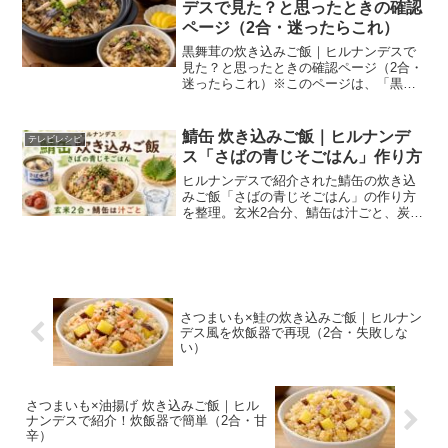
デスで見た？と思ったときの確認
ページ（2合・迷ったらこれ）
黒舞茸の炊き込みご飯｜ヒルナンデスで
見た？と思ったときの確認ページ（2合・
迷ったらこれ）※このページは、「黒舞
茸 炊き込みご飯 ヒルナンデス」で探して
いる方向けに、公式で確認できる範囲
と、家庭で作れる再現レシピ（2合）を一
鯖缶 炊き込みご飯｜ヒルナンデ
テレビレシピ
つにまとめた確認用...
ス「さばの青じそごはん」作り方
ヒルナンデスで紹介された鯖缶の炊き込
みご飯「さばの青じそごはん」の作り方
を整理。玄米2合分、鯖缶は汁ごと、炭酸
水は玄米2合の目盛りまでを目安に、材
料・手順・失敗しにくいコツを確認でき
ます。
さつまいも×鮭の炊き込みご飯｜ヒルナン
デス風を炊飯器で再現（2合・失敗しな
い）
さつまいも×油揚げ 炊き込みご飯｜ヒル
ナンデスで紹介！炊飯器で簡単（2合・甘
辛）