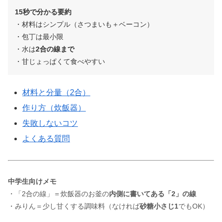
15秒で分かる要約
・材料はシンプル（さつまいも＋ベーコン）
・包丁は最小限
・水は
2合の線まで
・甘じょっぱくて食べやすい
材料と分量（2合）
作り方（炊飯器）
失敗しないコツ
よくある質問
中学生向けメモ
・「2合の線」＝炊飯器のお釜の
内側に書いてある「2」の線
・みりん＝少し甘くする調味料（なければ
砂糖小さじ1
でもOK）