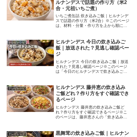
ルナンデスで話題の作り方（米2
合・元祖いちご煮）
いちご煮缶詰 炊き込みご飯｜ヒルナンデ
スで話題の作り方（米2合）※このページ
は、材料・分量・作り方を上から順に見
るだけで、いちご煮缶の炊き込みご飯を
再現できるように整理しています。ヒル
ナンデスで見かけた「いちご煮缶で炊き
ヒルナンデス 今日の炊き込みご
テレビレシピ
込みご飯」、米2合で...
飯｜放送された？見逃し確認ペー
ジ
ヒルナンデス 今日の炊き込みご飯｜放送
された？見逃し確認ページ※このページ
は「今日のヒルナンデスで炊き込みご飯
をやったか？」を 最短で確認するための
案内ページです。「ヒルナンデス 今日 炊
き込みご飯」で検索している方は、 だい
ヒルナンデス 藤井恵の炊き込み
テレビレシピ
たい次のどれか...
ご飯どれ？作り方をすぐ確認でき
るページ
ヒルナンデス 藤井恵の炊き込みご飯ど
れ？作り方をすぐ確認できるページ※こ
のページは、藤井恵さんの「炊き込みご
飯」回について、どのレシピか迷わない
ように整理した保存用ページです。「ヒ
ルナンデス 藤井恵 炊き込みご飯」で検索
黒舞茸の炊き込みご飯｜ヒルナン
テレビレシピ
すると、レシピが複数...