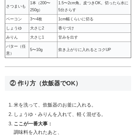
1本（200〜
1.5〜2cm角。皮つきOK。切ったら水に
さつまいも
250g）
5分さらす
ベーコン
3〜4枚
1cm幅くらいに切る
しょうゆ
大さじ2
香りづけ
みりん
大さじ1
甘みを出す
バター（任
5〜10g
炊き上がりに入れるとコクUP
意）
② 作り方（炊飯器でOK）
米を洗って、炊飯器のお釜に入れる。
しょうゆ・みりんを入れて、軽く混ぜる。
ここが一番大事：
調味料を入れたあと、