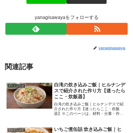
yanagisawayaをフォローする
yanagisawaya
関連記事
白滝の炊き込みご飯｜ヒルナンデ
テレビレシピ
スで紹介された作り方【迷ったら
ここ・炊飯器】
白滝の炊き込みご飯｜ヒルナンデスで紹
介された作り方【迷ったらここ・炊飯
器】※このページは、材料・分量・作り
方を上から順に見るだけで作れるように
整理しています。ヒルナンデスで見た
「白滝の炊き込みご飯」、作り方だけも
いちご煮缶詰 炊き込みご飯｜ヒ
テレビレシピ
う一度確認したい人向けの保存...